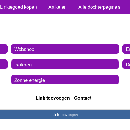
Linktegoed kopen
Artikelen
Alle dochterpagina's
Webshop
E
Isoleren
D
Zonne energie
Link toevoegen
Contact
Link toevoegen