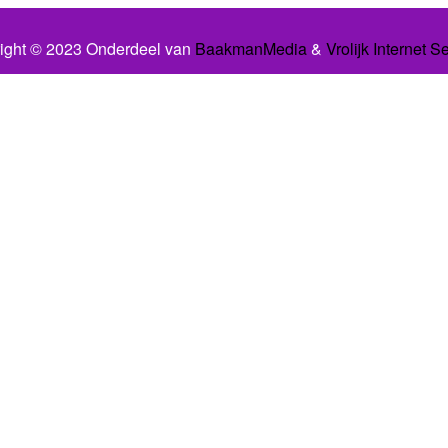
ight © 2023 Onderdeel van
BaakmanMedia
&
Vrolijk Internet S